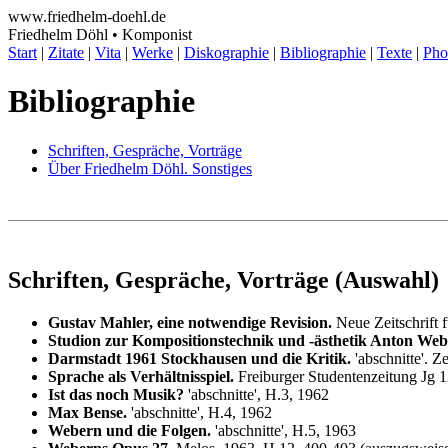
www.friedhelm-doehl.de
Friedhelm Döhl • Komponist
Start
|
Zitate
|
Vita
|
Werke
|
Diskographie
|
Bibliographie
|
Texte
|
Pho
Bibliographie
Schriften, Gespräche, Vorträge
Über Friedhelm Döhl. Sonstiges
Schriften, Gespräche, Vorträge (Auswahl)
Gustav Mahler, eine notwendige Revision.
Neue Zeitschrift 
Studion zur Kompositionstechnik und -ästhetik Anton Web
Darmstadt 1961 Stockhausen und die Kritik.
'abschnitte'. Z
Sprache als Verhältnisspiel.
Freiburger Studentenzeitung Jg 1
Ist das noch Musik?
'abschnitte', H.3, 1962
Max Bense.
'abschnitte', H.4, 1962
Webern und die Folgen.
'abschnitte', H.5, 1963