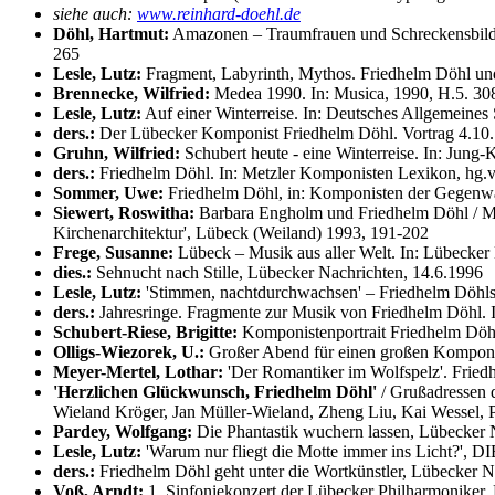
siehe auch:
www.reinhard-doehl.de
Döhl, Hartmut:
Amazonen – Traumfrauen und Schreckensbilder.
265
Lesle, Lutz:
Fragment, Labyrinth, Mythos. Friedhelm Döhl un
Brennecke, Wilfried:
Medea 1990. In: Musica, 1990, H.5. 30
Lesle, Lutz:
Auf einer Winterreise. In: Deutsches Allgemeines 
ders.:
Der Lübecker Komponist Friedhelm Döhl. Vortrag 4.10.1
Gruhn, Wilfried:
Schubert heute - eine Winterreise. In: Jung
ders.:
Friedhelm Döhl. In: Metzler Komponisten Lexikon, hg.v. 
Sommer, Uwe:
Friedhelm Döhl, in: Komponisten der Gegenwart
Siewert, Roswitha:
Barbara Engholm und Friedhelm Döhl / Me
Kirchenarchitektur', Lübeck (Weiland) 1993, 191-202
Frege, Susanne:
Lübeck – Musik aus aller Welt. In: Lübecker
dies.:
Sehnucht nach Stille, Lübecker Nachrichten, 14.6.1996
Lesle, Lutz:
'Stimmen, nachtdurchwachsen' – Friedhelm Döhls
ders.:
Jahresringe. Fragmente zur Musik von Friedhelm Döhl. 
Schubert-Riese, Brigitte:
Komponistenportrait Friedhelm Dö
Olligs-Wiezorek, U.:
Großer Abend für einen großen Komponi
Meyer-Mertel, Lothar:
'Der Romantiker im Wolfspelz'. Fried
'Herzlichen Glückwunsch, Friedhelm Döhl'
/ Grußadressen 
Wieland Kröger, Jan Müller-Wieland, Zheng Liu, Kai Wessel, 
Pardey, Wolfgang:
Die Phantastik wuchern lassen, Lübecker 
Lesle, Lutz:
'Warum nur fliegt die Motte immer ins Licht?', 
ders.:
Friedhelm Döhl geht unter die Wortkünstler, Lübecker N
Voß, Arndt:
1. Sinfoniekonzert der Lübecker Philharmoniker,