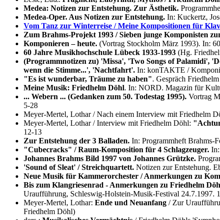
Medea: Notizen zur Entstehung. Zur Ästhetik.
Programmheft
Medea-Oper. Aus Notizen zur Entstehung.
In: Kuckertz, Jos
Vom Tanz zur Winterreise / Meine Kompositionen für Klav
Zum Brahms-Projekt 1993 / Sieben junge Komponisten z
Komponieren – heute.
(Vortrag Stockholm März 1993). In: 6
60 Jahre Musikhochschule Lübeck 1933-1993
(Hg. Friedhe
(Programmnotizen zu) 'Missa', 'Two Songs of Palamidi', 'De
wenn die Stimme...', 'Nachtfahrt'.
In: konTAKTE / Komponist
"Es ist wunderbar, Träume zu haben"
. Gespräch Friedhelm
Meine Musik: Friedhelm Döhl
. In: NORD. Magazin für Kult
... Webern ... (Gedanken zum 50. Todestag 1995).
Vortrag Mu
5-28
Meyer-Mertel, Lothar / Nach einem Interview mit Friedhelm D
Meyer-Mertel, Lothar / Interview mit Friedhelm Döhl:
"Achtun
12-13
Zur Entstehung der 3 Balladen.
In: Programmheft Brahms-Fe
"Cubecracks" / Raum-Komposition für 4 Schlagzeuger.
In:
Johannes Brahms Bild 1997 von Johannes Grützke.
Progra
'Sound of Sleat' / Streichquartett.
Notizen zur Entstehung. E
Neue Musik für Kammerorchester / Anmerkungen zu Kompo
Bis zum Klangriesenrad - Anmerkungen zu Friedhelm Döh
Uraufführung, Schleswig-Holstein-Musik-Festival 24.7.1997. 
Meyer-Mertel, Lothar:
Ende und Neuanfang
/ Zur Uraufführu
Friedhelm Döhl)