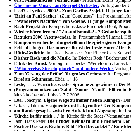
ders.:
Musikalisches Vermächtnis
/ Friedhelm Döhls 'Symphon
Über meine Musik - am Beispiel Orchester.
Vortrag an der Un
Lied? - Lyrik? - 2000? - Zum Goethe-Projekt. 11 junge Ko
'Brief an Paul Sacher'.
(Zum 'Conductus'). Im Programmheft z
"Wanderers Nachtlied" von Goethe. 11 junge Komponisten 
Bach-Projekt
der Kompositionsklasse Friedhelm Döhl, Progr
Wieder hören lernen / "Zukunftsmusik? - 7 Gedankensplit
Requiem 2000 (Atemwende).
In: Programmheft 'Himmel, Höll
Komponieren heute - dargestellt am Beispiel eigener Kompo
Feldhoff, Jürgen:
Das innere Ohr ist der beste Hörer / Der
Rütte-Gedichte.
In: Tacet. Non tacet. Zur Rhetorik des Schwei
Diether Roth und die Musik.
In: Diether Roth / Bücher und 
Ethik der Kunst.
Vortrag im Lübecker 'Werteforum'. Lübeck S
"Winterreise. Streichquintett" und andere Werke.
Vortrag K
Zum 'Gesang der Frühe' für großes Orchester.
In: Programm
Brief an Schumann.
Ebda. 14-16
Lesle, Lutz:
Versuche, wieder Sprache zu gewinnen / Der 
(Programmnotizen zu)
'Salut'
,
'Sonne'
,
'Canti'
,
'Flöten im
Musikhochschule Lübeck 7.7.2006
Ettel, Joachým:
Eigene Wege zu immer neuen Klängen
/ Der
Urbach, Tilman:
Fragmente und Labyrinthe / Der Komponis
am Rande gesagt – zwischen Auftakt und Abgesang.
In: Fr
'Kirche ist für mich …'
In: Kirche für die Stadt / Veranstalt
Jahn, Hans-Peter:
Die Brüder Reinhard und Friedhelm Döhl
Fischer-Dieskaus Brahms-Bild "Flirt bis zuletzt" / Eine kle