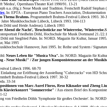
 'Medea', Opernhaus/Theater Kiel 1990/91. 13-21
eph u.a. (Hg.): Neue Musik und Tradition. Festschrift Rudolf Stephan
ier.
In: EPTA - European Piano Teachers Association, Dokumentation 
um Thema Brahms.
Programmheft Brahms-Festival Lübeck 1993. 30-
0 Jahre Musikhochschule Lübeck, Lübeck 1993. 104-113
lm Döhl und Heide Andreas). Lübeck 1993
r Abend die Nacht', 'Bruchstücke zur Winterreise, 'Winterreise.Stre
enportrait Friedhelm Döhl, Hochschule für Musik Dortmund 21./22.1
 Döhl mit Siegfried Palm. In: NORD. Magazin für Kultur, Januar 1995.
ur, Mai 1995
sikhochschule Hannover, Juni 1995. In: Reihe und System / Signatur
öhl:
Neues Leben für "Musica Viva".
In: NORD. Magazin für Kultu
g - Neue Musik!" / Zur jungen Komponistenszene an der Musikh
stival Lübeck 1996. 68-70
 Einladung zur Eröffnung der Ausstellung "Cubecracks" von HD Schr
mmheft Brahms-Festival Lübeck 1997. 30-32
bda. 33-34
sitionen von Marc-Aurel Floros, Reso Kiknadze und Zheng Liu
ls Klavierkonzert "Sommerreise"
/ Aus einem Brief des Komponist
11-12
ng von Friedhelm Döhls 'Symphonie für großes Orchester'. In: NORD 