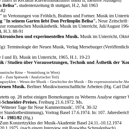
zitiert in Reclams Klaviermusikführer Band II, mehrere Auflagen)
 Belisa".
studentenzeitung th stuttgart, H.2, Juli 1963
-82
d" in Vertonungen von Fröhlich, Brahms und Fortner. Musik im Unterri
 "In seinem Garten liebt Don Perlimplin Belisa".
Neue Zeitschrift
zur romantischen Musikästhetik. Musik im Unterricht, Juli/August 19
, H.3. 88-91
ektronischen und experimentellen Musik.
Musik im Unterricht, Oktob
g): Terminologie der Neuen Musik, Verlag Merseburger (Veröffentlich
 I und II). Musik im Unterricht, 1965, H.1. 19-23
/ Studien über Voraussetzungen, Technik und Ästhetik der 'Kom
mantische Krise – Vermittlung in Wien)
l – Zum Spätwerk / Analytischer Teil)
agszyklen – Wesen der Musik – Geschichte der Musik – Die expressionistische Abs
Neuen Musik.
Berliner Musikwissenschaftliche Arbeiten (Hg. Carl Da
artetts op. 28 nebst einigen Bemerkungen zu Weberns Analyse eigene
-Schneider-Preises.
Freiburg 21.6.1972. Ms.
'Wittener Tage für Neue Kammermusik', 1974. 30-32
r Standortbestimmung), Vortrag Basel 17.6.1974. In: 107. Jahresberi
4 - 1981/82
(Hg.)
Zum Konzertzyklus der Musik-Akademie Basel 24.11.-10.12.1974
20.1.1975. (nach einem Interview mit Roswitha Schmalenbach)