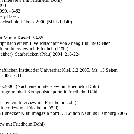
m Interview mit Friedhelm Döhl)
1999
999. 43-62
ely Basel.
hochschule Lübeck 2000 (MHL P 140)
kt Martin Kassel. 53-55
pt nach einem Live-Mitschnitt von Zheng Liu, 490 Seiten
inem Interview mit Friedhelm Döhl)
Seither), Saarbrücken (Pfau) 2004. 216-224
tlichen Institut der Universität Kiel, 2.2.2005. Ms. 13 Seiten.
.2006. 7-11
.6.2006. (Nach einem Interview mit Friedhelm Döhl)
: Programmheft Komponistenportrait Friedhelm Döhl,
ch einem Interview mit Friedhelm Döhl)
Interview mit Friedhelm Döhl)
m Lübecker Kulturmagazin nord … Edition Nautilus Hamburg 2006
ew mit Friedhelm Döhl)