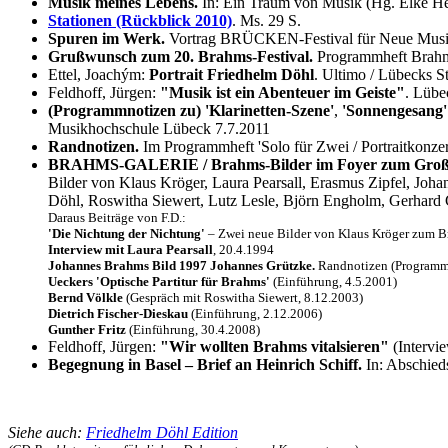
Musik meines Lebens.
In: Ein Traum von Musik (Hg. Elke He
Stationen (Rückblick 2010)
. Ms. 29 S.
Spuren im Werk.
Vortrag BRÜCKEN-Festival für Neue Musik
Grußwunsch zum 20. Brahms-Festival.
Programmheft Brahms
Ettel, Joachým:
Portrait Friedhelm Döhl
. Ultimo / Lübecks S
Feldhoff, Jürgen:
"Musik ist ein Abenteuer im Geiste"
. Lübe
(Programmnotizen zu)
'Klarinetten-Szene'
,
'Sonnengesang'
Musikhochschule Lübeck 7.7.2011
Randnotizen.
Im Programmheft 'Solo für Zwei / Portraitkonze
BRAHMS-GALERIE / Brahms-Bilder im Foyer zum Großen
Bilder von Klaus Kröger, Laura Pearsall, Erasmus Zipfel, Joha
Döhl, Roswitha Siewert, Lutz Lesle, Björn Engholm, Gerhard
Daraus Beiträge von F.D.:
'Die Nichtung der Nichtung'
– Zwei neue Bilder von Klaus Kröger zum Br
Interview mit Laura Pearsall
, 20.4.1994
Johannes Brahms Bild 1997 Johannes Grützke.
Randnotizen (Programmh
Ueckers 'Optische Partitur für Brahms'
(Einführung, 4.5.2001)
Bernd Völkle
(Gespräch mit Roswitha Siewert, 8.12.2003)
Dietrich Fischer-Dieskau
(Einführung, 2.12.2006)
Gunther Fritz
(Einführung, 30.4.2008)
Feldhoff, Jürgen:
"Wir wollten Brahms vitalsieren"
(Intervi
Begegnung in Basel – Brief an Heinrich Schiff.
In: Abschied
Siehe auch:
Friedhelm Döhl Edition