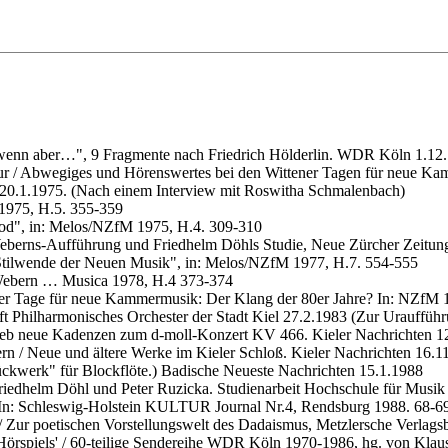
nn aber…", 9 Fragmente nach Friedrich Hölderlin. WDR Köln 1.12
tur / Abwegiges und Hörenswertes bei den Wittener Tagen für neue K
20.1.1975. (Nach einem Interview mit Roswitha Schmalenbach)
1975, H.5. 355-359
Tod", in: Melos/NZfM 1975, H.4. 309-310
eberns-Aufführung und Friedhelm Döhls Studie, Neue Zürcher Zeitun
Stilwende der Neuen Musik", in: Melos/NZfM 1977, H.7. 554-555
Webern … Musica 1978, H.4 373-374
ner Tage für neue Kammermusik: Der Klang der 80er Jahre? In: NZfM 
 Philharmonisches Orchester der Stadt Kiel 27.2.1983 (Zur Uraufführ
ieb neue Kadenzen zum d-moll-Konzert KV 466. Kieler Nachrichten 1
n / Neue und ältere Werke im Kieler Schloß. Kieler Nachrichten 16.1
kwerk" für Blockflöte.) Badische Neueste Nachrichten 15.1.1988
riedhelm Döhl und Peter Ruzicka. Studienarbeit Hochschule für Musik
In: Schleswig-Holstein KULTUR Journal Nr.4, Rendsburg 1988. 68-6
 Zur poetischen Vorstellungswelt des Dadaismus, Metzlersche Verlags
Hörspiels' / 60-teilige Sendereihe WDR Köln 1970-1986, hg. von Klau