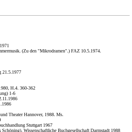
.1971
ammermusik. (Zu den "Mikrodramen".) FAZ 10.5.1974.
g 21.5.1977
1980, H.4. 360-362
ung) 1-6
2.11.1986
1.1986
 und Theater Hannover, 1988. Ms.
9
buchhandlung Stuttgart 1967
s Schöning). Wissenschaftliche Buchgesellschaft Darmstadt 1988