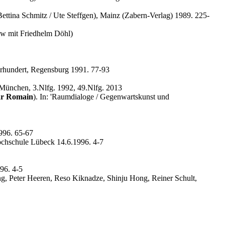
ttina Schmitz / Ute Steffgen), Mainz (Zabern-Verlag) 1989. 225-
ew mit Friedhelm Döhl)
ahrhundert, Regensburg 1991. 77-93
 München, 3.Nlfg. 1992, 49.Nlfg. 2013
ar Romain
). In: 'Raumdialoge / Gegenwartskunst und
996. 65-67
ochschule Lübeck 14.6.1996. 4-7
96. 4-5
, Peter Heeren, Reso Kiknadze, Shinju Hong, Reiner Schult,