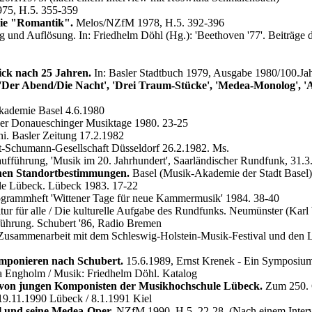
5, H.5. 355-359
ie "Romantik".
Melos/NZfM 1978, H.5. 392-396
 und Auflösung. In: Friedhelm Döhl (Hg.): 'Beethoven '77'. Beiträg
ick nach 25 Jahren.
In: Basler Stadtbuch 1979, Ausgabe 1980/100.Jah
 'Der Abend/Die Nacht', 'Drei Traum-Stücke', 'Medea-Monolog', '
ademie Basel 4.6.1980
er Donaueschinger Musiktage 1980. 23-25
i. Basler Zeitung 17.2.1982
-Schumann-Gesellschaft Düsseldorf 26.2.1982. Ms.
fführung, 'Musik im 20. Jahrhundert', Saarländischer Rundfunk, 31.3
enen Standortbestimmungen.
Basel (Musik-Akademie der Stadt Basel)
le Lübeck. Lübeck 1983. 17-22
grammheft 'Wittener Tage für neue Kammermusik' 1984. 38-40
tur für alle / Die kulturelle Aufgabe des Rundfunks. Neumünster (Kar
ührung. Schubert '86, Radio Bremen
Zusammenarbeit mit dem Schleswig-Holstein-Musik-Festival und den Lü
mponieren nach Schubert.
15.6.1989, Ernst Krenek - Ein Symposiu
a Engholm / Musik: Friedhelm Döhl. Katalog
 von jungen Komponisten der Musikhochschule Lübeck.
Zum 250. G
19.11.1990 Lübeck / 8.1.1991 Kiel
l und seine Medea-Oper.
NZfM 1990, H.5. 22-28. (Nach einem Interv