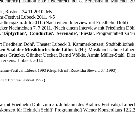
idenreich). Edition Elke Heidenreich bei C. Bertelsmann, München 20
, Rostock 24.11.2010. Ms.
-Festival Lübeck 2011. 4-5
tadtmagazin. Juli 2011. (Nach einem Interview mit Friedhelm Döhl)
cker Nachrichten 7. 7.2011. (Nach einem Interview mit Friedhelm Döh
.
'Diptychon'
,
'Conductus'
.
'Serenade'
,
'Fiesta'
. Programmheft zu 'F
rt Friedhelm Döhl'. Theater Lübeck 3. Kammerkonzert, Stadtbibliothek
 Saal der Musikhochschule Lübeck
(Hg. Musikhochschule Lübeck
nnes Grützke, Günther Uecker, Bernd Völkle, Armin Müller-Stahl, Diet
 Gerkens. Lübeck 2014
ahms-Festival Lübeck 1993 (Gespräch mit Roswitha Siewert, 6.4.1993)
eft Brahms-Festival 1997)
ew mit Friedhelm Döhl zum 25. Jubiläum des Brahms-Festivals). Lübec
skonzert für Heinrich Schiff. Programmheft Wiener Konzerthaus 12.2.