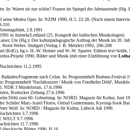
 In: Waren sie nur schön? Frauen im Spiegel der Jahrtausende (Hg. Be
d seine Medea Oper. In: NZfM 1990, H.5. 22-28. (Nach einem Intervi
8-310
Sonntagsblatt, 2.8.1991
991 in Jurmela/Lettland (25. Kongreß der baltischen Musikologen)
-Kaiser, Ute (Hg.): Der kulturpädagogische Auftrag der Musik im 20. J
Horst Weber. Stuttgart (Verlag J. B. Metzler) 1992, 206-208
 (KdG), hg.v. H.-W. Heister und W.-W. Sparrer. Edition text+kritik,
dea-Projekt 1990, Bilder und Musik (mit einer Einführung von
Loth
 Nachrichten 11.2.1995
 Balladen/Fragmente nach Celan. In: Programmheft Brahms-Festival 1
In: Programmheft 'Nachtkonzert / Musik von Friedhelm Döhl', Musikh
hl. NDR 3 Musikforum. 17.6.1996
sten, Rostocker Zeitung 27.6.1996
helm Döhl zum 60. Geburtstag. In: NORD. Magazin für Kultur, Juni 19
der Schüler Marc-Aurel Floros, Ortrud Guntermann, Kyeong-Sook Bang
Peter Wolf. In: NORD / Magazin für Kultur, Lübeck Juli 1996
Nachrichten 3.7.1996
DIE WELT 9.7.1996
achrichten 11.7.1996
 Lübeckische Blätter 1996, H.16